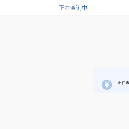
正在查询中
正在